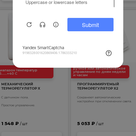
ручное или автоматическое
иапазон температур
управление по дням недели
5......+40 С
и часам
МЕХАНИЧЕСКИЙ
ПРОГРАММИРУЕМЫЙ
ТЕРМОРЕГУЛЯТОР X
ТЕРМОРЕГУЛЯТОР X2
С датчиком пола.
Сохраняет автоматические
настройки при отключении света.
Простое управление.
1 548 ₽
5 053 ₽
/ шт
/ шт