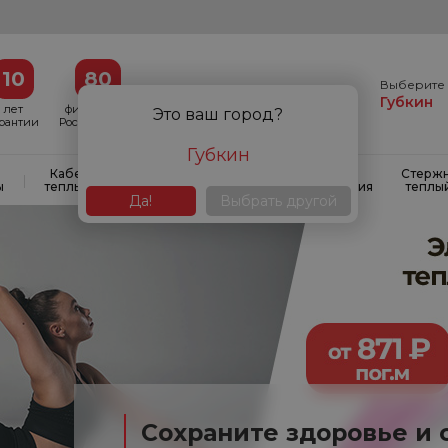
10
80
Выберите 
Губкин
лет
филиалов в
Это ваш город?
арантии
России и СНГ
Губкин
Кабельные
Кабельные
Системы
Стерж
|
|
|
ы
теплые полы
маты
антиобледенения
теплы
Да!
Выбрать другой
Сохраните здоровье и