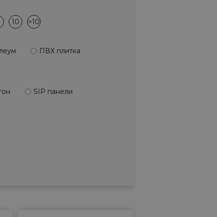
10
>10
леум
ПВХ плитка
тон
SIP панели