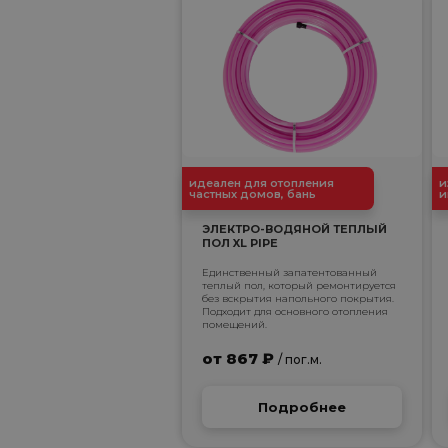
идеален для отопления
и
частных домов, бань
и
ЭЛЕКТРО-ВОДЯНОЙ ТЕПЛЫЙ
ПОЛ XL PIPE
Единственный запатентованный
теплый пол, который ремонтируется
без вскрытия напольного покрытия.
Подходит для основного отопления
помещений.
от 867 ₽
/ пог.м.
Подробнее