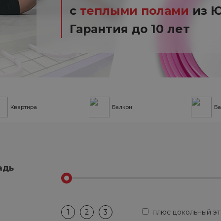
с
теплыми полами
из Ю
Гарантия до 10 лет
Квартира
Балкон
Ба
адь
1
2
3
плюс цокольный э