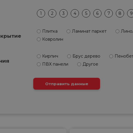
1
2
3
4
5
6
7
8
9
Плитка
Ламинат паркет
Лино
окрытие
Ковролин
Кирпич
Брус дерево
Пенобе
ния
ПВХ панели
Другое
Отправить данные