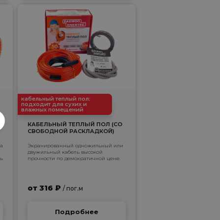
кабельный теплый пол:
подходит для сухих и
влажных помещений
КАБЕЛЬНЫЙ ТЕПЛЫЙ ПОЛ (СО
СВОБОДНОЙ РАСКЛАДКОЙ)
на
Экранированный одножильный или
двужильный кабель высокой
нь
прочности по демократичной цене.
от 316 ₽
/ пог.м
Подробнее