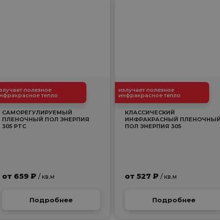
злучает полезное
излучает полезное
нфракрасное тепло
инфракрасное тепло
САМОРЕГУЛИРУЕМЫЙ
КЛАССИЧЕСКИЙ
ПЛЕНОЧНЫЙ ПОЛ ЭНЕРПИЯ
ИНФРАКРАСНЫЙ ПЛЕНОЧНЫ
305 PTC
ПОЛ ЭНЕРПИЯ 305
от 659 ₽
от 527 ₽
/ кв.м
/ кв.м
Подробнее
Подробнее