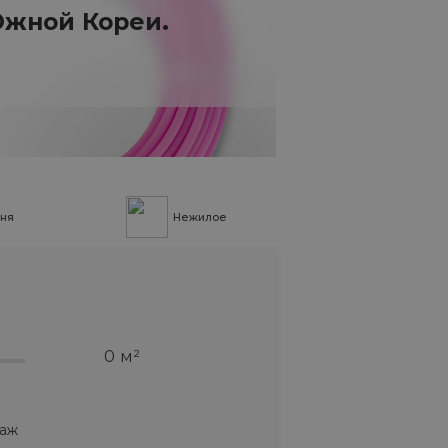
жной Кореи.
ня
Нежилое
м²
таж